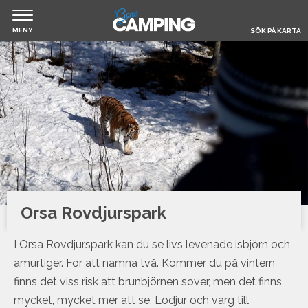
MENY
SÖK PÅ KARTA
Jump
Hem
to
navigation
Filmer & Reportage
Husbil & Husvagn
Om Gone Camping
Orsa Rovdjurspark
I Orsa Rovdjurspark kan du se livs levenade isbjörn och
Boka camping
amurtiger. För att nämna två. Kommer du på vintern
finns det viss risk att brunbjörnen sover, men det finns
mycket, mycket mer att se. Lodjur och varg till