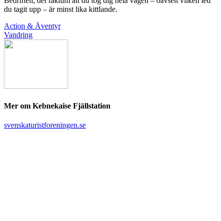
Bedriften, det faktum att du tog dig hela vägen – oavsett vilken led
du tagit upp – är minst lika kittlande.
Action & Äventyr
Vandring
Mer om Kebnekaise Fjällstation
svenskaturistforeningen.se