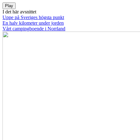
Play
I det här avsnittet
Uppe på Sveriges högsta punkt
En halv kilometer under jorden
Vårt campingboende i Norrland