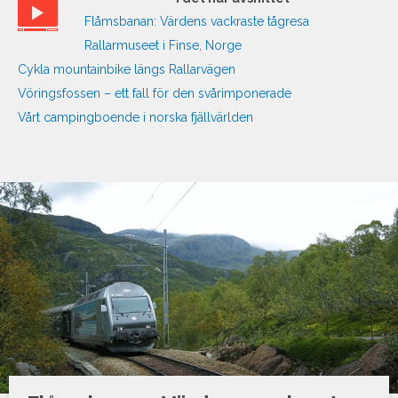
Flåmsbanan: Värdens vackraste tågresa
Rallarmuseet i Finse, Norge
Cykla mountainbike längs Rallarvägen
Vöringsfossen – ett fall för den svårimponerade
Vårt campingboende i norska fjällvärlden