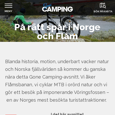
MENY
SÖK PÅ KARTA
Jump
På rätt spår i Norge
Hem
to
och Flåm
navigation
Filmer & Reportage
Husbil & Husvagn
Blanda historia, motion, underbart vacker natur
och Norska fjällvärlden så kommer du ganska
nära detta Gone Camping-avsnitt. Vi åker
Om Gone Camping
Flåmsbanan, vi cyklar MTB i orörd natur och vi
gör ett besök på imponerande Vöringsfossen –
Boka camping
en av Norges mest besökta turistattraktioner.
I det här avsnittet