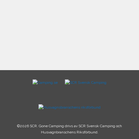
©2026 SCR. Gone Camping drivs av SCR Svensk Camping och
Husvagnbranschens Riksförbund.