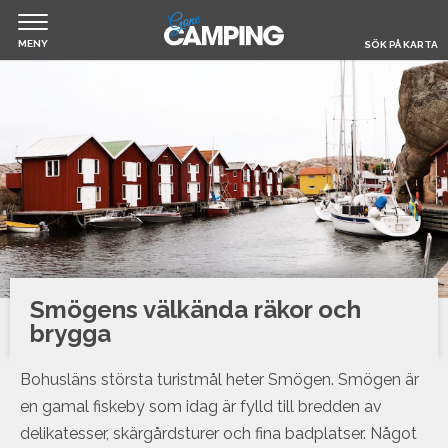
MENY
SÖK PÅ KARTA
Jump
Hem
to
navigation
Filmer & Reportage
Husbil & Husvagn
Om Gone Camping
Smögens välkända räkor och
brygga
Boka camping
Bohusläns största turistmål heter Smögen. Smögen är
en gamal fiskeby som idag är fylld till bredden av
delikatesser, skärgårdsturer och fina badplatser. Något