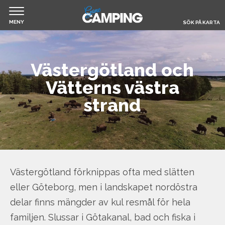
MENY
SÖK PÅ KARTA
Jump
Hem
to
Västergötland och
navigation
Vätterns västra
Filmer & Reportage
strand
Husbil & Husvagn
Om Gone Camping
Västergötland förknippas ofta med slätten
Boka camping
eller Göteborg, men i landskapet nordöstra
delar finns mängder av kul resmål för hela
familjen. Slussar i Götakanal, bad och fiska i