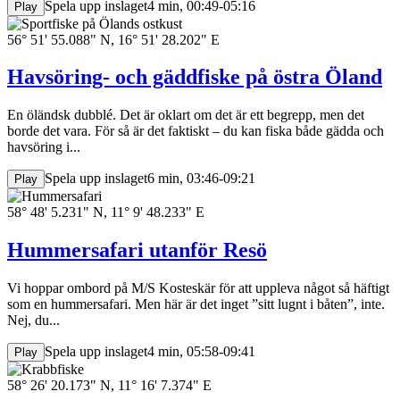
Spela upp inslaget
4 min, 00:49-05:16
Play
56° 51' 55.088" N, 16° 51' 28.202" E
Havsöring- och gäddfiske på östra Öland
En öländsk dubblé. Det är oklart om det är ett begrepp, men det
borde det vara. För så är det faktiskt – du kan fiska både gädda och
havsöring i...
Spela upp inslaget
6 min, 03:46-09:21
Play
58° 48' 5.231" N, 11° 9' 48.233" E
Hummersafari utanför Resö
Vi hoppar ombord på M/S Kosteskär för att uppleva något så häftigt
som en hummersafari. Men här är det inget ”sitt lugnt i båten”, inte.
Nej, du...
Spela upp inslaget
4 min, 05:58-09:41
Play
58° 26' 20.173" N, 11° 16' 7.374" E