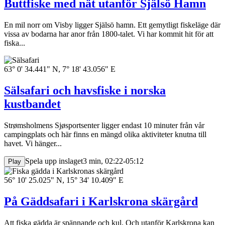
Buttfiske med nät utanför Själsö Hamn
En mil norr om Visby ligger Själsö hamn. Ett gemytligt fiskeläge där
vissa av bodarna har anor från 1800-talet. Vi har kommit hit för att
fiska...
63° 0' 34.441" N, 7° 18' 43.056" E
Sälsafari och havsfiske i norska
kustbandet
Strømsholmens Sjøsportsenter ligger endast 10 minuter från vår
campingplats och här finns en mängd olika aktiviteter knutna till
havet. Vi hänger...
Spela upp inslaget
3 min, 02:22-05:12
Play
56° 10' 25.025" N, 15° 34' 10.409" E
På Gäddsafari i Karlskrona skärgård
Att fiska gädda är spännande och kul. Och utanför Karlskrona kan