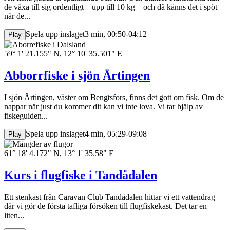
de växa till sig ordentligt – upp till 10 kg – och då känns det i spöt
när de...
Spela upp inslaget
3 min, 00:50-04:12
Play
59° 1' 21.155" N, 12° 10' 35.501" E
Abborrfiske i sjön Ärtingen
I sjön Ärtingen, väster om Bengtsfors, finns det gott om fisk. Om de
nappar när just du kommer dit kan vi inte lova. Vi tar hjälp av
fiskeguiden...
Spela upp inslaget
4 min, 05:29-09:08
Play
61° 18' 4.172" N, 13° 1' 35.58" E
Kurs i flugfiske i Tandådalen
Ett stenkast från Caravan Club Tandådalen hittar vi ett vattendrag
där vi gör de första tafliga försöken till flugfiskekast. Det tar en
liten...