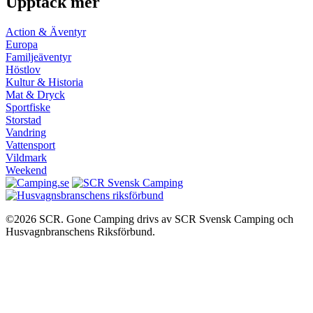
Upptäck mer
Action & Äventyr
Europa
Familjeäventyr
Höstlov
Kultur & Historia
Mat & Dryck
Sportfiske
Storstad
Vandring
Vattensport
Vildmark
Weekend
©2026 SCR. Gone Camping drivs av SCR Svensk Camping och
Husvagnbranschens Riksförbund.