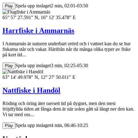
Spela upp inslaget
2 min, 02:01-03:50
Play
65° 57' 27.591" N, 16° 12' 35.478" E
Harrfiske i Ammarnäs
I Ammarnäs är naturen underbart orörd och i vattnet kan du se hur
fiskarna står och vakar. Härifrån når du många olika typer av fiske
på kort tid...
Spela upp inslaget
3 min, 02:25-05:30
Play
63° 14' 49.978" N, 12° 27' 50.011" E
Nattfiske i Handöl
Röding och öring äter oavsett tid på dygnet, men den mest
fröjdfyllda tiden att fånga dem är när solen gått så långt ner den kan.
Vi tar med oss...
Spela upp inslaget
4 min, 06:46-10:25
Play