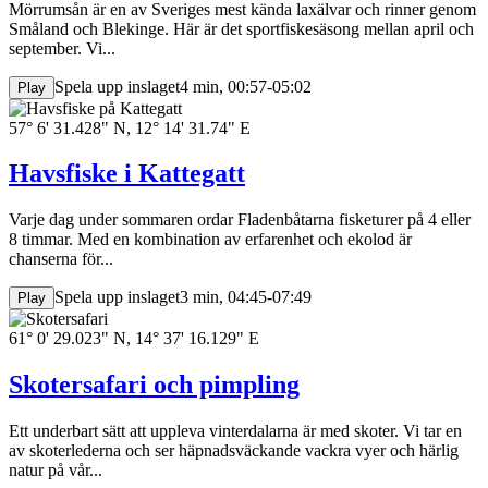
Mörrumsån är en av Sveriges mest kända laxälvar och rinner genom
Småland och Blekinge. Här är det sportfiskesäsong mellan april och
september. Vi...
Spela upp inslaget
4 min, 00:57-05:02
Play
57° 6' 31.428" N, 12° 14' 31.74" E
Havsfiske i Kattegatt
Varje dag under sommaren ordar Fladenbåtarna fisketurer på 4 eller
8 timmar. Med en kombination av erfarenhet och ekolod är
chanserna för...
Spela upp inslaget
3 min, 04:45-07:49
Play
61° 0' 29.023" N, 14° 37' 16.129" E
Skotersafari och pimpling
Ett underbart sätt att uppleva vinterdalarna är med skoter. Vi tar en
av skoterlederna och ser häpnadsväckande vackra vyer och härlig
natur på vår...