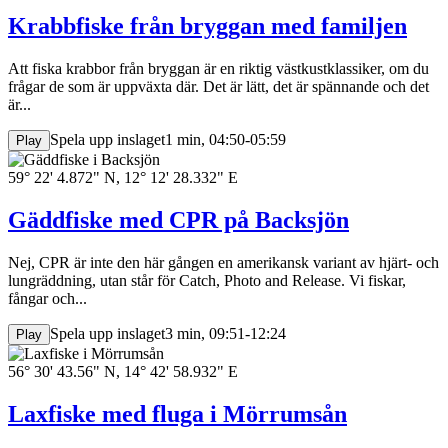
Krabbfiske från bryggan med familjen
Att fiska krabbor från bryggan är en riktig västkustklassiker, om du
frågar de som är uppväxta där. Det är lätt, det är spännande och det
är...
Spela upp inslaget
1 min, 04:50-05:59
Play
59° 22' 4.872" N, 12° 12' 28.332" E
Gäddfiske med CPR på Backsjön
Nej, CPR är inte den här gången en amerikansk variant av hjärt- och
lungräddning, utan står för Catch, Photo and Release. Vi fiskar,
fångar och...
Spela upp inslaget
3 min, 09:51-12:24
Play
56° 30' 43.56" N, 14° 42' 58.932" E
Laxfiske med fluga i Mörrumsån