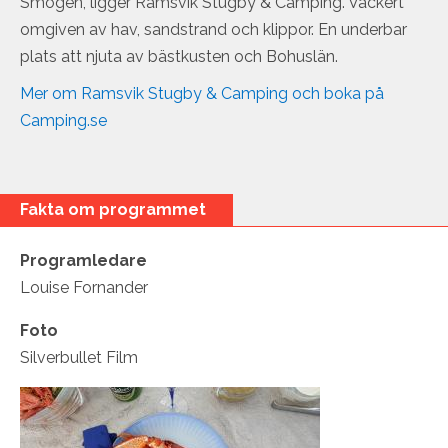
Smögen, ligger Ramsvik Stugby & Camping. Vackert
omgiven av hav, sandstrand och klippor. En underbar
plats att njuta av bästkusten och Bohuslän.
Mer om Ramsvik Stugby & Camping och boka på
Camping.se
Dölj
Fakta om programmet
Programledare
Louise Fornander
Foto
Silverbullet Film