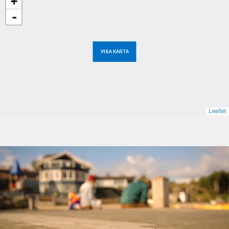
+
-
VISA KARTA
Leaflet