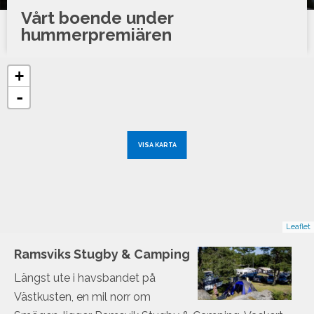
Vårt boende under
hummerpremiären
+
-
VISA KARTA
Leaflet
Ramsviks Stugby & Camping
Längst ute i havsbandet på
Västkusten, en mil norr om