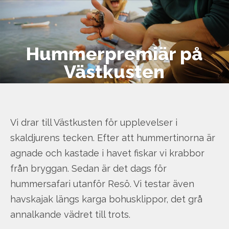
Hem
Jump
Hummerpremiär på
to
Filmer & Reportage
Västkusten
navigation
Husbil & Husvagn
Vi drar till Västkusten för upplevelser i
Om Gone Camping
skaldjurens tecken. Efter att hummertinorna är
agnade och kastade i havet fiskar vi krabbor
Boka camping
från bryggan. Sedan är det dags för
hummersafari utanför Resö. Vi testar även
havskajak längs karga bohusklippor, det grå
annalkande vädret till trots.